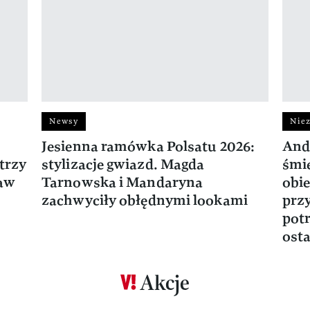
Newsy
Niez
Jesienna ramówka Polsatu 2026:
And
trzy
stylizacje gwiazd. Magda
śmie
ław
Tarnowska i Mandaryna
obie
zachwyciły obłędnymi lookami
prz
potr
osta
Akcje