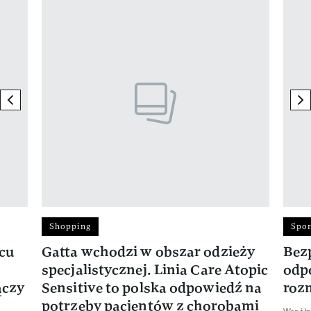
Pokazywanie elementu 1 z 17
previous element
ne
Shopping
Spor
rcu
Gatta wchodzi w obszar odzieży
Bez
specjalistycznej. Linia Care Atopic
odp
ączy
Sensitive to polska odpowiedź na
roz
potrzeby pacjentów z chorobami