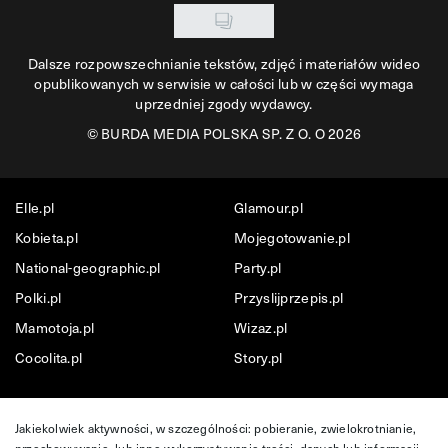
Dalsze rozpowszechnianie tekstów, zdjęć i materiałów wideo
opublikowanych w serwisie w całości lub w części wymaga
uprzedniej zgody wydawcy.
©
BURDA MEDIA POLSKA SP. Z O. O 2026
Elle.pl
Glamour.pl
Kobieta.pl
Mojegotowanie.pl
National-geographic.pl
Party.pl
Polki.pl
Przyslijprzepis.pl
Mamotoja.pl
Wizaz.pl
Cocolita.pl
Story.pl
Jakiekolwiek aktywności, w szczególności: pobieranie, zwielokrotnianie,