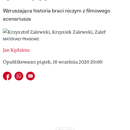
VIVA!LIFESTYLE
Wzruszająca historia braci niczym z filmowego
scenariusza
VIVA!MAN
VIVA!PEOPLE POWER
MATERIAŁY PRASOWE
VIVA!ITAKA
Jan Kędziora
MAGAZYN VIVA!
Opublikowano: piątek, 18 września 2020 20:00
Udostępnij na facebook
Udostępnij na whatsapp
E-mail do przyjaciela