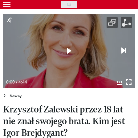
Skip
to
Gwiazdy
main
Ludzie
content
Moda
Uroda
Styl życia
Kultura
0:00 / 4:44
Wideo
Newsy
Krzysztof Zalewski przez 18 lat
Nasze akcje
nie znał swojego brata. Kim jest
VIVA!ART
Igor Brejdygant?
VIVA!MODA