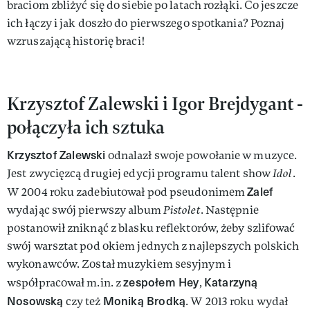
braciom zbliżyć się do siebie po latach rozłąki. Co jeszcze
ich łączy i jak doszło do pierwszego spotkania? Poznaj
wzruszającą historię braci!
Krzysztof Zalewski i Igor Brejdygant -
połączyła ich sztuka
Krzysztof Zalewski
odnalazł swoje powołanie w muzyce.
Jest zwycięzcą drugiej edycji programu talent show
Idol
.
Zalef
W 2004 roku zadebiutował pod pseudonimem
wydając swój pierwszy album
Pistolet
. Następnie
postanowił zniknąć z blasku reflektorów, żeby szlifować
swój warsztat pod okiem jednych z najlepszych polskich
wykonawców. Został muzykiem sesyjnym i
zespołem Hey
Katarzyną
współpracował m.in. z
,
Nosowską
Moniką Brodką
czy też
. W 2013 roku wydał