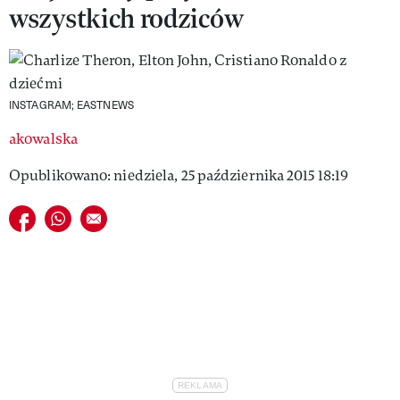
wszystkich rodziców
VIVA!LIFESTYLE
VIVA!MAN
VIVA!PEOPLE POWER
INSTAGRAM; EASTNEWS
VIVA!ITAKA
akowalska
MAGAZYN VIVA!
Opublikowano: niedziela, 25 października 2015 18:19
Udostępnij na facebook
Udostępnij na whatsapp
E-mail do przyjaciela