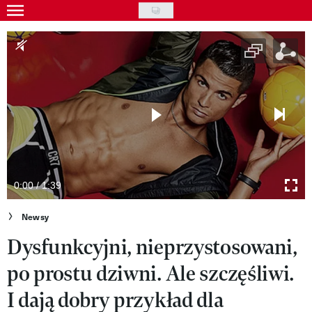
Skip
to
Gwiazdy
main
Ludzie
content
Moda
Uroda
Styl życia
Kultura
0:00 / 1:39
Wideo
Newsy
Dysfunkcyjni, nieprzystosowani,
Nasze akcje
po prostu dziwni. Ale szczęśliwi.
VIVA!ART
I dają dobry przykład dla
VIVA!MODA