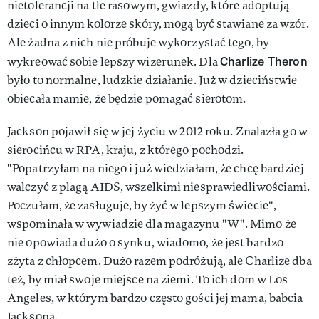
nietolerancji na tle rasowym, gwiazdy, które adoptują
dzieci o innym kolorze skóry, mogą być stawiane za wzór.
Ale żadna z nich nie próbuje wykorzystać tego, by
Charlize Theron
wykreować sobie lepszy wizerunek. Dla
było to normalne, ludzkie działanie. Już w dzieciństwie
obiecała mamie, że będzie pomagać sierotom.
Jackson pojawił się w jej życiu w 2012 roku. Znalazła go w
sierocińcu w RPA, kraju, z którego pochodzi.
"Popatrzyłam na niego i już wiedziałam, że chcę bardziej
walczyć z plagą AIDS, wszelkimi niesprawiedliwościami.
Poczułam, że zasługuje, by żyć w lepszym świecie",
wspominała w wywiadzie dla magazynu "W". Mimo że
nie opowiada dużo o synku, wiadomo, że jest bardzo
zżyta z chłopcem. Dużo razem podróżują, ale Charlize dba
też, by miał swoje miejsce na ziemi. To ich dom w Los
Angeles, w którym bardzo często gości jej mama, babcia
Jacksona.