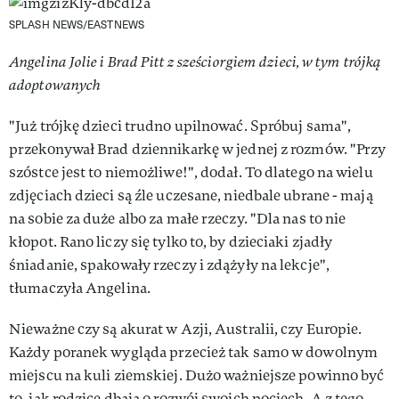
SPLASH NEWS/EASTNEWS
Angelina Jolie i Brad Pitt z sześciorgiem dzieci, w tym trójką
adoptowanych
"Już trójkę dzieci trudno upilnować. Spróbuj sama",
przekonywał Brad dziennikarkę w jednej z rozmów. "Przy
szóstce jest to niemożliwe!", dodał. To dlatego na wielu
zdjęciach dzieci są źle uczesane, niedbale ubrane - mają
na sobie za duże albo za małe rzeczy. "Dla nas to nie
kłopot. Rano liczy się tylko to, by dzieciaki zjadły
śniadanie, spakowały rzeczy i zdążyły na lekcje",
tłumaczyła Angelina.
Nieważne czy są akurat w Azji, Australii, czy Europie.
Każdy poranek wygląda przecież tak samo w dowolnym
miejscu na kuli ziemskiej. Dużo ważniejsze powinno być
to, jak rodzice dbają o rozwój swoich pociech. A z tego