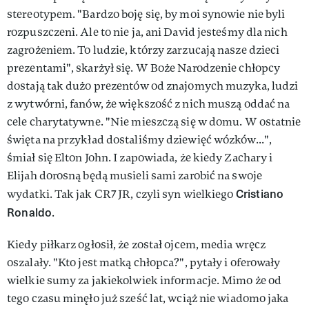
stereotypem. "Bardzo boję się, by moi synowie nie byli
rozpuszczeni. Ale to nie ja, ani David jesteśmy dla nich
zagrożeniem. To ludzie, którzy zarzucają nasze dzieci
prezentami", skarżył się. W Boże Narodzenie chłopcy
dostają tak dużo prezentów od znajomych muzyka, ludzi
z wytwórni, fanów, że większość z nich muszą oddać na
cele charytatywne. "Nie mieszczą się w domu. W ostatnie
święta na przykład dostaliśmy dziewięć wózków...",
śmiał się Elton John. I zapowiada, że kiedy Zachary i
Elijah dorosną będą musieli sami zarobić na swoje
Cristiano
wydatki. Tak jak CR7 JR, czyli syn wielkiego
Ronaldo
.
Kiedy piłkarz ogłosił, że został ojcem, media wręcz
oszalały. "Kto jest matką chłopca?", pytały i oferowały
wielkie sumy za jakiekolwiek informacje. Mimo że od
tego czasu minęło już sześć lat, wciąż nie wiadomo jaka