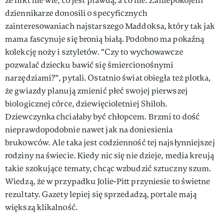
że nikt nie wie, co jest prawdą, a co nie. Zaniepokojeni
dziennikarze donosili o specyficznych
zainteresowaniach najstarszego Maddoksa, który tak jak
mama fascynuje się bronią białą. Podobno ma pokaźną
kolekcję noży i sztyletów. "Czy to wychowawcze
pozwalać dziecku bawić się śmiercionośnymi
narzędziami?", pytali. Ostatnio świat obiegła też plotka,
że gwiazdy planują zmienić płeć swojej pierwszej
biologicznej córce, dziewięcioletniej Shiloh.
Dziewczynka chciałaby być chłopcem. Brzmi to dość
nieprawdopodobnie nawet jak na doniesienia
brukowców. Ale taka jest codzienność tej najsłynniejszej
rodziny na świecie. Kiedy nic się nie dzieje, media kreują
takie szokujące tematy, chcąc wzbudzić sztuczny szum.
Wiedzą, że w przypadku Jolie-Pitt przyniesie to świetne
rezultaty. Gazety lepiej się sprzedadzą, portale mają
większą klikalność.