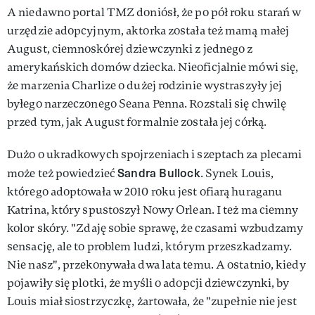
A niedawno portal TMZ doniósł, że po pół roku starań w
urzędzie adopcyjnym, aktorka została też mamą małej
August, ciemnoskórej dziewczynki z jednego z
amerykańskich domów dziecka. Nieoficjalnie mówi się,
że marzenia Charlize o dużej rodzinie wystraszyły jej
byłego narzeczonego Seana Penna. Rozstali się chwilę
przed tym, jak August formalnie została jej córką.
Dużo o ukradkowych spojrzeniach i szeptach za plecami
Sandra Bullock
może też powiedzieć
. Synek Louis,
którego adoptowała w 2010 roku jest ofiarą huraganu
Katrina, który spustoszył Nowy Orlean. I też ma ciemny
kolor skóry. "Zdaję sobie sprawę, że czasami wzbudzamy
sensację, ale to problem ludzi, którym przeszkadzamy.
Nie nasz", przekonywała dwa lata temu. A ostatnio, kiedy
pojawiły się plotki, że myśli o adopcji dziewczynki, by
Louis miał siostrzyczkę, żartowała, że "zupełnie nie jest