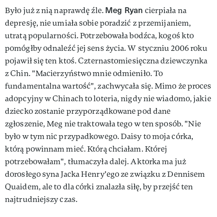
Meg Ryan
Było już z nią naprawdę źle.
cierpiała na
depresję, nie umiała sobie poradzić z przemijaniem,
utratą popularności. Potrzebowała bodźca, kogoś kto
pomógłby odnaleźć jej sens życia. W styczniu 2006 roku
pojawił się ten ktoś. Czternastomiesięczna dziewczynka
z Chin. "Macierzyństwo mnie odmieniło. To
fundamentalna wartość", zachwycała się. Mimo że proces
adopcyjny w Chinach to loteria, nigdy nie wiadomo, jakie
dziecko zostanie przyporządkowane pod dane
zgłoszenie, Meg nie traktowała tego w ten sposób. "Nie
było w tym nic przypadkowego. Daisy to moja córka,
którą powinnam mieć. Którą chciałam. Której
potrzebowałam", tłumaczyła dalej. Aktorka ma już
dorosłego syna Jacka Henry'ego ze związku z Dennisem
Quaidem, ale to dla córki znalazła siłę, by przejść ten
najtrudniejszy czas.