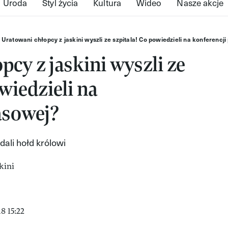
Uroda
Styl życia
Kultura
Wideo
Nasze akcje
Uratowani chłopcy z jaskini wyszli ze szpitala! Co powiedzieli na konferencj
pcy z jaskini wyszli ze
wiedzieli na
asowej?
dali hołd królowi
8 15:22