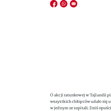
Udostępnij na facebook
Udostępnij na whatsapp
E-mail do przyjaciela
O akcji ratunkowej w Tajlandii p
wszystkich chłopców udało się ur
w jednym ze szpitali. Dziś opuścil