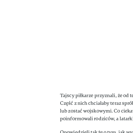
Tajscy piłkarze przyznali, że od 
Część z nich chciałaby teraz sp
lub zostać wojskowymi. Co ciekaw
poinformowali rodziców, a latarki
Opowiedzieli także o tym, jak wyg