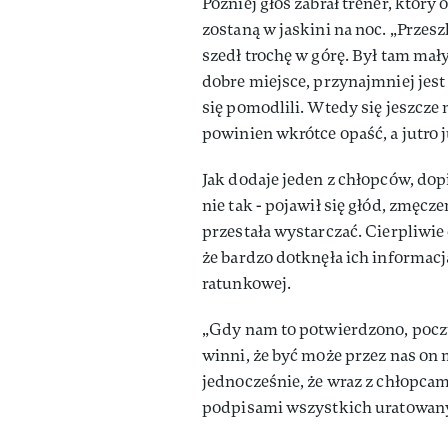
Później głos zabrał trener, który
zostaną w jaskini na noc. „Przes
szedł trochę w górę. Był tam ma
dobre miejsce, przynajmniej jest
się pomodlili. Wtedy się jeszcze
powinien wkrótce opaść, a jutro 
Jak dodaje jeden z chłopców, dop
nie tak - pojawił się głód, zmęcz
przestała wystarczać. Cierpliwie
że bardzo dotknęła ich informacj
ratunkowej.
„Gdy nam to potwierdzono, poczu
winni, że być może przez nas on 
jednocześnie, że wraz z chłopcam
podpisami wszystkich uratowan