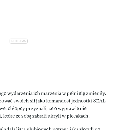
tego wydarzenia ich marzenia w pełni się zmieniły.
róbować swoich sił jako komandosi jednostki SEAL
e, chłopcy przyznali, że o wyprawie nie
, które ze sobą zabrali ukryli w plecakach.
lądała lista ulubionych potraw, jaką złożyli po