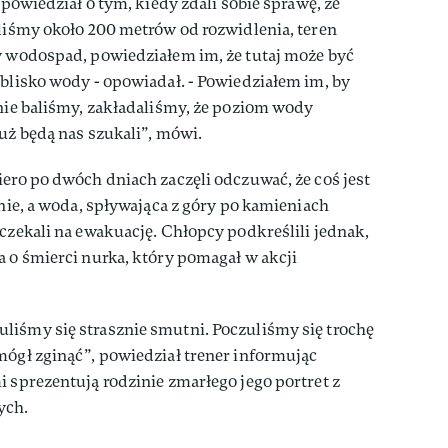
 opowiedział o tym, kiedy zdali sobie sprawę, że
zliśmy około 200 metrów od rozwidlenia, teren
ły wodospad, powiedziałem im, że tutaj może być
 blisko wody - opowiadał. - Powiedziałem im, by
 nie baliśmy, zakładaliśmy, że poziom wody
już będą nas szukali”, mówi.
iero po dwóch dniach zaczęli odczuwać, że coś jest
enie, a woda, spływająca z góry po kamieniach
 czekali na ewakuację. Chłopcy podkreślili jednak,
a o śmierci nurka, który pomagał w akcji
liśmy się strasznie smutni. Poczuliśmy się trochę
mógł zginąć”, powiedział trener informując
i sprezentują rodzinie zmarłego jego portret z
ych.