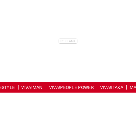
FESTYLE
VIVA!MAN
VIVA!PEOPLE POWER
VIVA!ITAKA
MA