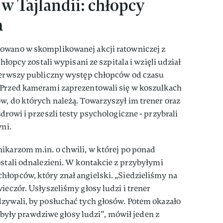
w Tajlandii: chłopcy
a
owano w skomplikowanej akcji ratowniczej z
chłopcy zostali wypisani ze szpitala i wzięli udział
pierwszy publiczny występ chłopców od czasu
 Przed kamerami zaprezentowali się w koszulkach
w, do których należą. Towarzyszył im trener oraz
drowi i przeszli testy psychologiczne - przybrali
wni.
ikarzom m.in. o chwili, w której po ponad
ostali odnalezieni. W kontakcie z przybyłymi
hłopców, który znał angielski. „Siedzieliśmy na
ieczór. Usłyszeliśmy głosy ludzi i trener
dzywali, by posłuchać tych głosów. Potem okazało
to były prawdziwe głosy ludzi”, mówił jeden z