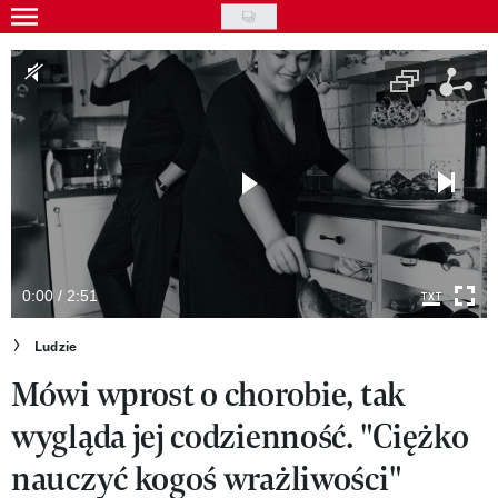
Skip
to
Gwiazdy
main
Ludzie
content
Moda
Uroda
Styl życia
Kultura
0:00 / 2:51
Wideo
Ludzie
Mówi wprost o chorobie, tak
Nasze akcje
wygląda jej codzienność. "Ciężko
VIVA!ART
nauczyć kogoś wrażliwości"
VIVA!MODA