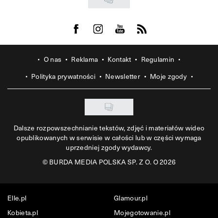
Visit us on Facebook
Visit us on Instagram
Visit us on Youtube
Visit us on Rss
O nas
Reklama
Kontakt
Regulamin
Polityka prywatności
Newsletter
Moje zgody
Dalsze rozpowszechnianie tekstów, zdjęć i materiałów wideo
opublikowanych w serwisie w całości lub w części wymaga
uprzedniej zgody wydawcy.
©
BURDA MEDIA POLSKA SP. Z O. O 2026
Elle.pl
Glamour.pl
Kobieta.pl
Mojegotowanie.pl