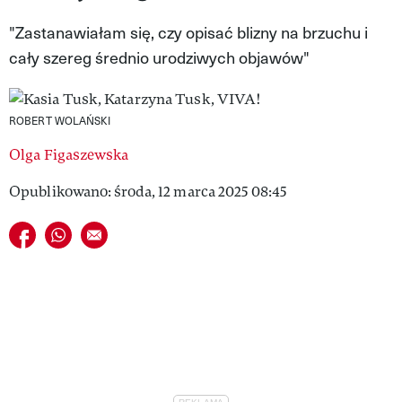
VIVA!LIFESTYLE
"Zastanawiałam się, czy opisać blizny na brzuchu i
cały szereg średnio urodziwych objawów"
VIVA!MAN
VIVA!PEOPLE POWER
ROBERT WOLAŃSKI
VIVA!ITAKA
Olga Figaszewska
MAGAZYN VIVA!
Opublikowano: środa, 12 marca 2025 08:45
Udostępnij na facebook
Udostępnij na whatsapp
E-mail do przyjaciela