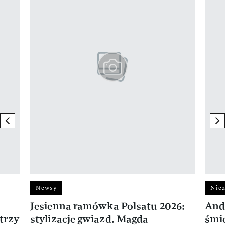
previous element
ne
Newsy
Niez
Jesienna ramówka Polsatu 2026:
And
trzy
stylizacje gwiazd. Magda
śmie