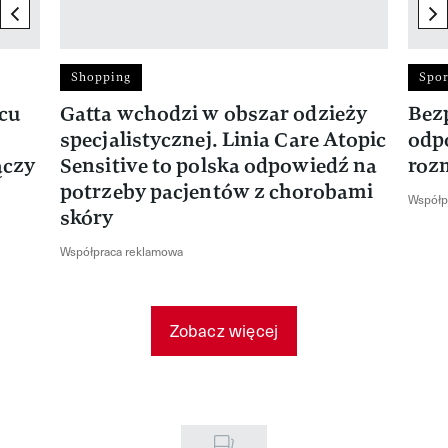
previous element
ne
Shopping
Spor
rcu
Gatta wchodzi w obszar odzieży
Bez
specjalistycznej. Linia Care Atopic
odp
ączy
Sensitive to polska odpowiedź na
roz
potrzeby pacjentów z chorobami
Współp
skóry
Współpraca reklamowa
Zobacz więcej