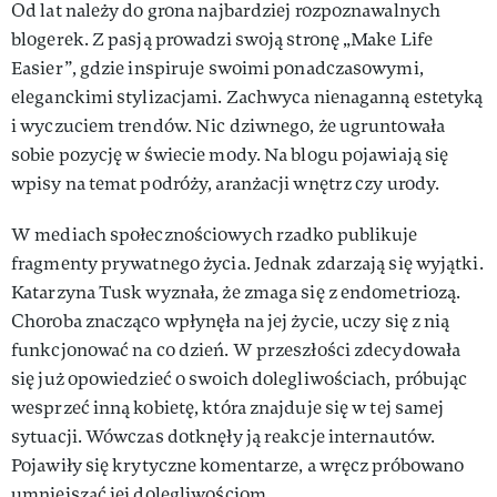
Od lat należy do grona najbardziej rozpoznawalnych
blogerek. Z pasją prowadzi swoją stronę „Make Life
Easier”, gdzie inspiruje swoimi ponadczasowymi,
eleganckimi stylizacjami. Zachwyca nienaganną estetyką
i wyczuciem trendów. Nic dziwnego, że ugruntowała
sobie pozycję w świecie mody. Na blogu pojawiają się
wpisy na temat podróży, aranżacji wnętrz czy urody.
W mediach społecznościowych rzadko publikuje
fragmenty prywatnego życia. Jednak zdarzają się wyjątki.
Katarzyna Tusk wyznała, że zmaga się z endometriozą.
Choroba znacząco wpłynęła na jej życie, uczy się z nią
funkcjonować na co dzień. W przeszłości zdecydowała
się już opowiedzieć o swoich dolegliwościach, próbując
wesprzeć inną kobietę, która znajduje się w tej samej
sytuacji. Wówczas dotknęły ją reakcje internautów.
Pojawiły się krytyczne komentarze, a wręcz próbowano
umniejszać jej dolegliwościom.