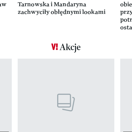
ław
Tarnowska i Mandaryna
obie
zachwyciły obłędnymi lookami
prz
potr
osta
Akcje
Pokazywanie elementu 1 z 17