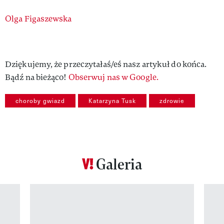
Authors
Olga Figaszewska
Dziękujemy, że przeczytałaś/eś nasz artykuł do końca.
Bądź na bieżąco!
Obserwuj nas w Google.
choroby gwiazd
Katarzyna Tusk
zdrowie
Galeria
Pokazywanie elementu 1 z 12