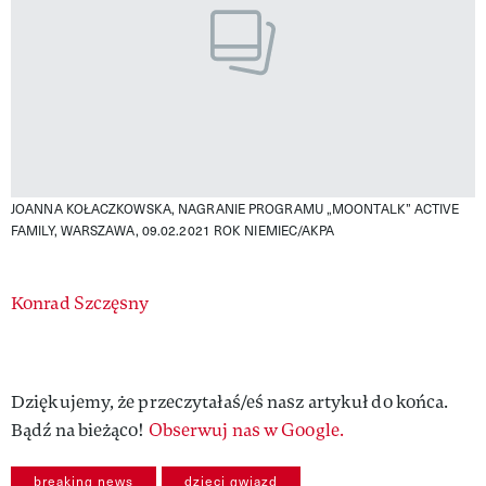
JOANNA KOŁACZKOWSKA, NAGRANIE PROGRAMU „MOONTALK” ACTIVE
FAMILY, WARSZAWA, 09.02.2021 ROK
NIEMIEC/AKPA
Authors
Konrad Szczęsny
Dziękujemy, że przeczytałaś/eś nasz artykuł do końca.
Bądź na bieżąco!
Obserwuj nas w Google.
breaking news
dzieci gwiazd