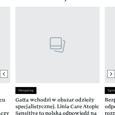
Pokazywanie elementu 1 z 17
previous element
ne
Shopping
Spor
rcu
Gatta wchodzi w obszar odzieży
Bez
specjalistycznej. Linia Care Atopic
odp
ączy
Sensitive to polska odpowiedź na
roz