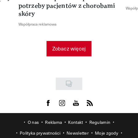
potrzeby pacjentów z chorobami
Współp
skóry
Współpraca reklamowa
Zobacz więcej
Visit us on Facebook
Visit us on Instagram
Visit us on Youtube
Visit us on Rss
O nas
Reklama
Kontakt
Regulamin
Polityka prywatności
Newsletter
Moje zgody