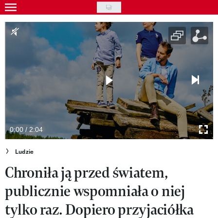
Skip
to
Gwiazdy
main
Ludzie
content
Moda
Uroda
Styl życia
Kultura
0:00 / 2:04
Wideo
Ludzie
Chroniła ją przed światem,
Nasze akcje
publicznie wspomniała o niej
VIVA!ART
tylko raz. Dopiero przyjaciółka
VIVA!MODA