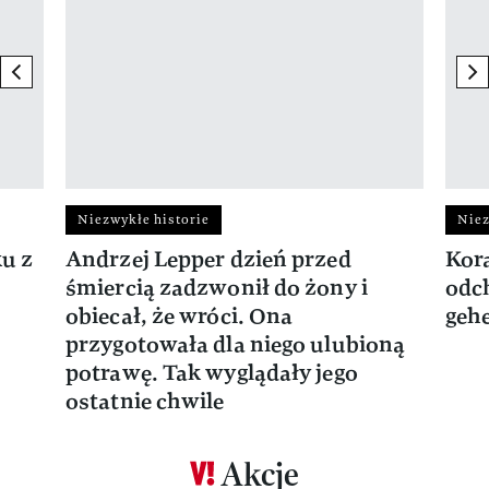
previous element
ne
Niezwykłe historie
Niez
ku z
Andrzej Lepper dzień przed
Kora
śmiercią zadzwonił do żony i
odch
obiecał, że wróci. Ona
gehe
przygotowała dla niego ulubioną
potrawę. Tak wyglądały jego
ostatnie chwile
Akcje