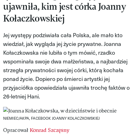
ujawniła, kim jest córka Joanny
VIVA!LIFESTYLE
Kołaczkowskiej
VIVA!MAN
Jej występy podziwiała cała Polska, ale mało kto
VIVA!PEOPLE POWER
wiedział, jak wygląda jej życie prywatne. Joanna
VIVA!ITAKA
Kołaczkowska nie lubiła o tym mówić, rzadko
wspominała swoje dwa małżeństwa, a najbardziej
MAGAZYN VIVA!
strzegła prywatności swojej córki, którą kochała
ponad życie. Dopiero po śmierci artystki jej
przyjaciółka opowiedziała ujawniła trochę faktów o
26-letniej Hani.
NIEMIEC/AKPA, FACEBOOK JOANNY KOŁACZKOWSKIEJ
Opracował
Konrad Szczęsny