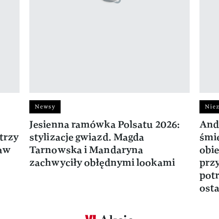
Newsy
Niez
Jesienna ramówka Polsatu 2026:
And
trzy
stylizacje gwiazd. Magda
śmie
ław
Tarnowska i Mandaryna
obie
zachwyciły obłędnymi lookami
prz
potr
osta