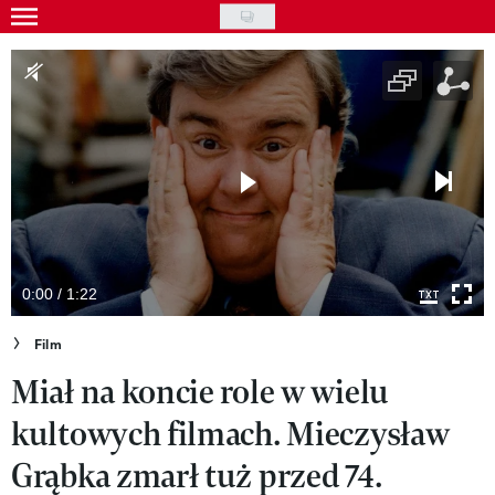
Skip
to
Gwiazdy
main
Ludzie
content
Moda
Uroda
Styl życia
Kultura
0:00 / 1:22
Wideo
Film
Miał na koncie role w wielu
Nasze akcje
kultowych filmach. Mieczysław
VIVA!ART
Grąbka zmarł tuż przed 74.
VIVA!MODA