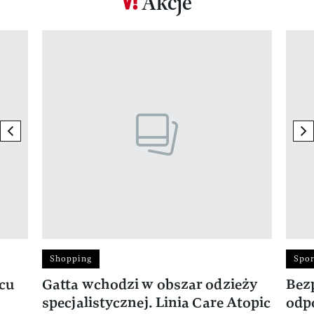
Akcje
Pokazywanie elementu 1 z 17
previous element
ne
Shopping
Spor
rcu
Gatta wchodzi w obszar odzieży
Bez
specjalistycznej. Linia Care Atopic
odp