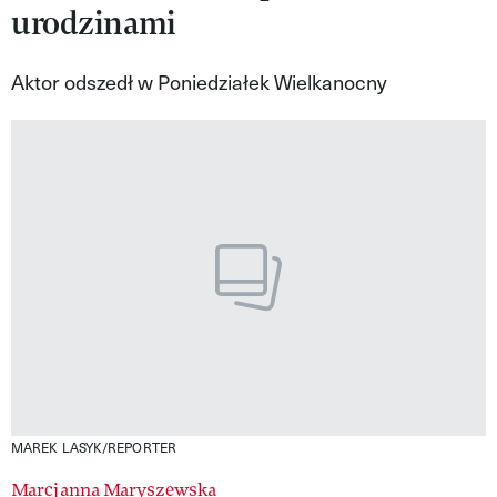
urodzinami
VIVA!LIFESTYLE
VIVA!MAN
Aktor odszedł w Poniedziałek Wielkanocny
VIVA!PEOPLE POWER
VIVA!ITAKA
MAGAZYN VIVA!
MAREK LASYK/REPORTER
Marcjanna Maryszewska