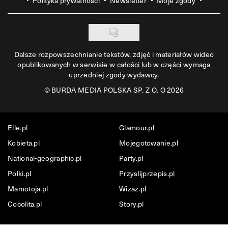
Polityka prywatności
Newsletter
Moje zgody
Dalsze rozpowszechnianie tekstów, zdjęć i materiałów wideo
opublikowanych w serwisie w całości lub w części wymaga
uprzedniej zgody wydawcy.
©
BURDA MEDIA POLSKA SP. Z O. O 2026
Elle.pl
Glamour.pl
Kobieta.pl
Mojegotowanie.pl
National-geographic.pl
Party.pl
Polki.pl
Przyslijprzepis.pl
Mamotoja.pl
Wizaz.pl
Cocolita.pl
Story.pl